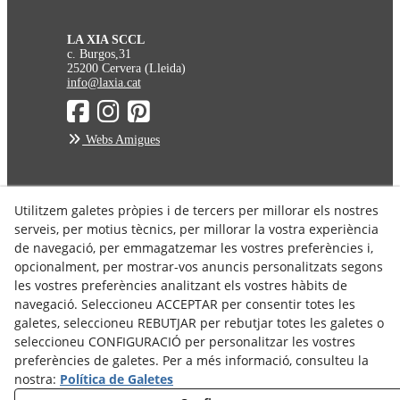
LA XIA SCCL
c. Burgos,31
25200 Cervera (Lleida)
info@laxia.cat
Webs Amigues
Avís Legal
Utilitzem galetes pròpies i de tercers per millorar els nostres
serveis, per motius tècnics, per millorar la vostra experiència
Política de Privacitat
de navegació, per emmagatzemar les vostres preferències i,
Política de Cookies
opcionalment, per mostrar-vos anuncis personalitzats segons
Condicions de Compra
les vostres preferències analitzant els vostres hàbits de
Condicions d'enviament
navegació. Seleccioneu ACCEPTAR per consentir totes les
galetes, seleccioneu REBUTJAR per rebutjar totes les galetes o
Dret de Desistiment
seleccioneu CONFIGURACIÓ per personalitzar les vostres
preferències de galetes. Per a més informació, consulteu la
nostra:
Política de Galetes