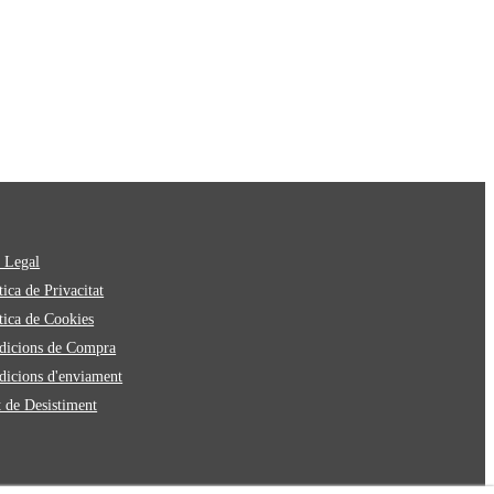
 Legal
ica de Privacitat
tica de Cookies
icions de Compra
icions d'enviament
 de Desistiment