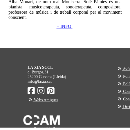
Alba Monart, de nom real Montserrat Solé Pàmies és una
pianista, musicoterapeuta, sonoterapeuta, compositora,
professora de música i de treball corporal per al moviment
conscient.
+ INFO
LA XIA SCCL
Avís
c. Burgos,31
Polít
25200 Cervera (Lleida)
info@laxia.cat
Polí
Cond
Cond
Webs Amigues
Dret