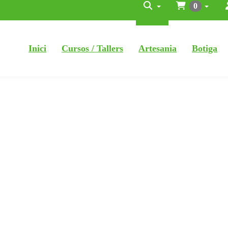
0
Inici
Cursos / Tallers
Artesania
Botiga