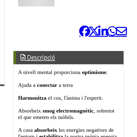
Comparteix-ho:
Descripció
A nivell mental proporciona
optimisme
.
Ajuda a
conectar
a terra
Harmonitza
el cos, l'ànima i l'esperit.
Absorbeix
smog electromagnètic
, sobretot
el que emeten els mòbils.
A casa
absorbeix
les energies negatives de
l'entorn i
estabilitza
la nostra pròpia energia.