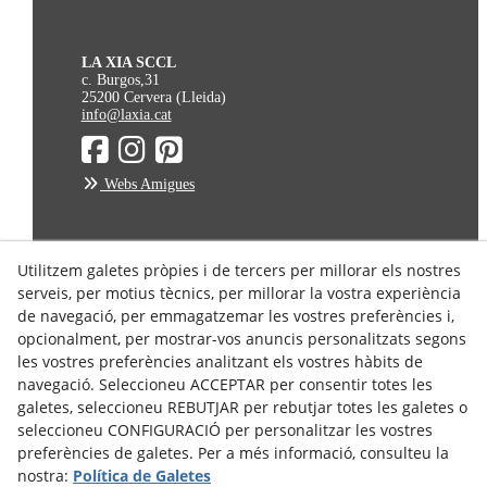
LA XIA SCCL
c. Burgos,31
25200 Cervera (Lleida)
info@laxia.cat
Webs Amigues
Avís Legal
Utilitzem galetes pròpies i de tercers per millorar els nostres
serveis, per motius tècnics, per millorar la vostra experiència
Política de Privacitat
de navegació, per emmagatzemar les vostres preferències i,
Política de Cookies
opcionalment, per mostrar-vos anuncis personalitzats segons
Condicions de Compra
les vostres preferències analitzant els vostres hàbits de
Condicions d'enviament
navegació. Seleccioneu ACCEPTAR per consentir totes les
galetes, seleccioneu REBUTJAR per rebutjar totes les galetes o
Dret de Desistiment
seleccioneu CONFIGURACIÓ per personalitzar les vostres
preferències de galetes. Per a més informació, consulteu la
nostra:
Política de Galetes