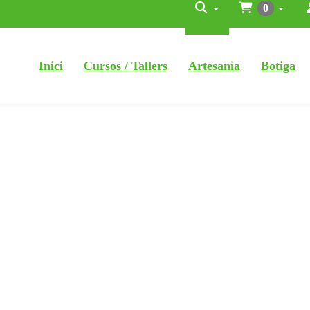
0
Inici
Cursos / Tallers
Artesania
Botiga