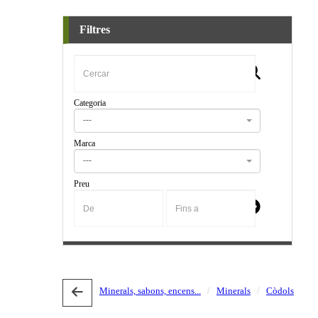
Filtres
Categoria
---
Marca
---
Preu
-
Minerals, sabons, encens...
Minerals
Còdols