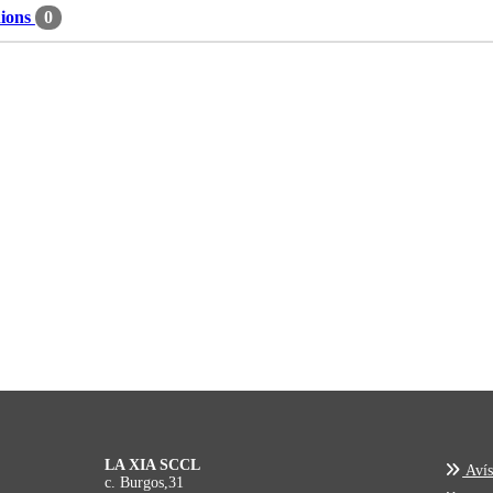
ions
0
LA XIA SCCL
Avís
c. Burgos,31