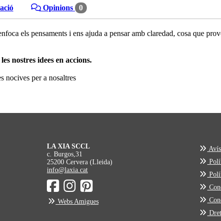
zació
Opinions
0
enfoca els pensaments i ens ajuda a pensar amb claredad, cosa que prov
les nostres idees en accions.
es nocives per a nosaltres
LA XIA SCCL
Avís
c. Burgos,31
Polít
25200 Cervera (Lleida)
info@laxia.cat
Polí
Cond
Cond
Webs Amigues
Dret