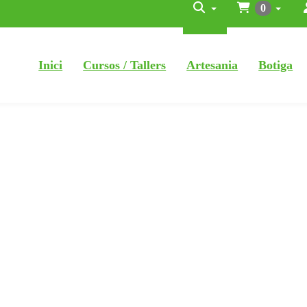
0
Inici
Cursos / Tallers
Artesania
Botiga