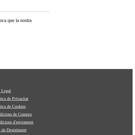
oca que la nostra
 Legal
ica de Privacitat
tica de Cookies
icions de Compra
icions d'enviament
 de Desistiment