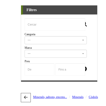
Filtres
Categoria
---
Marca
---
Preu
-
Minerals, sabons, encens...
Minerals
Còdols