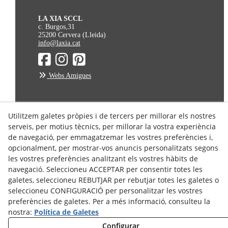
LA XIA SCCL
c. Burgos,31
25200 Cervera (Lleida)
info@laxia.cat
Webs Amigues
Avís Legal
Utilitzem galetes pròpies i de tercers per millorar els nostres
serveis, per motius tècnics, per millorar la vostra experiència
Política de Privacitat
de navegació, per emmagatzemar les vostres preferències i,
Política de Cookies
opcionalment, per mostrar-vos anuncis personalitzats segons
Condicions de Compra
les vostres preferències analitzant els vostres hàbits de
Condicions d'enviament
navegació. Seleccioneu ACCEPTAR per consentir totes les
galetes, seleccioneu REBUTJAR per rebutjar totes les galetes o
Dret de Desistiment
seleccioneu CONFIGURACIÓ per personalitzar les vostres
preferències de galetes. Per a més informació, consulteu la
nostra:
Política de Galetes
Configurar