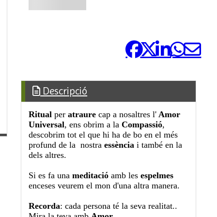
Comparteix-ho:
Descripció
Ritual
per
atraure
cap a nosaltres l'
Amor
Universal
, ens obrim a la
Compassió
,
descobrim tot el que hi ha de bo en el més
profund de la nostra
essència
i també en la
dels altres.
Si es fa una
meditació
amb les
espelmes
enceses veurem el mon d'una altra manera.
Recorda
: cada persona té la seva realitat..
Mira la teva amb
Amor
.