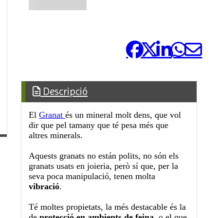
Comparteix-ho:
Descripció
El
Granat
és un mineral molt dens, que vol
dir que pel tamany que té pesa més que
altres minerals.
Aquests granats no están polits, no són els
granats usats en joieria, però sí que, per la
seva poca manipulació, tenen molta
vibració
.
Té moltes propietats, la més destacable és la
de
protecció en ambients de feina
, o el que