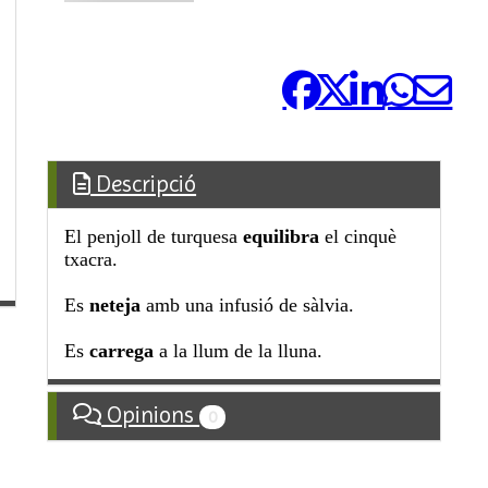
Comparteix-ho:
Descripció
El penjoll de turquesa
equilibra
el cinquè
txacra.
Es
neteja
amb una infusió de sàlvia.
Es
carrega
a la llum de la lluna.
Opinions
0