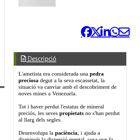
Comparteix-ho:
Descripció
L'ametista era considerada una
pedra
preciosa
degut a la seva escassetat, la
situació va canviar amb el descobriment de
noves mines a Venezuela.
Tot i haver perdut l'estatus de mineral
preciós, les seves
propietats
no s'han perdut
al llarg dels segles.
Desenvolupa la
paciència
, i ajuda a
disminuïr la dispersió mental, cosa que fa