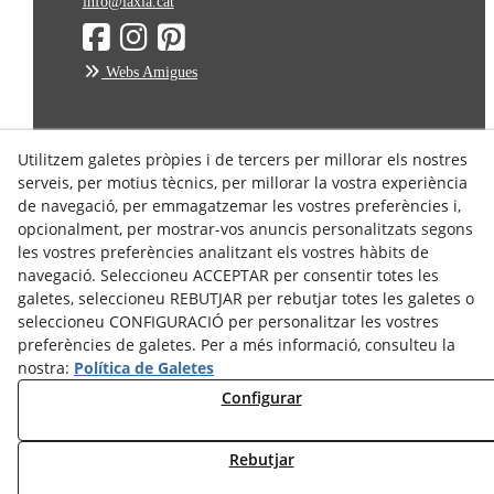
info@laxia.cat
Webs Amigues
Avís Legal
Utilitzem galetes pròpies i de tercers per millorar els nostres
serveis, per motius tècnics, per millorar la vostra experiència
Política de Privacitat
de navegació, per emmagatzemar les vostres preferències i,
Política de Cookies
opcionalment, per mostrar-vos anuncis personalitzats segons
Condicions de Compra
les vostres preferències analitzant els vostres hàbits de
Condicions d'enviament
navegació. Seleccioneu ACCEPTAR per consentir totes les
galetes, seleccioneu REBUTJAR per rebutjar totes les galetes o
Dret de Desistiment
seleccioneu CONFIGURACIÓ per personalitzar les vostres
preferències de galetes. Per a més informació, consulteu la
nostra:
Política de Galetes
Configurar
Rebutjar