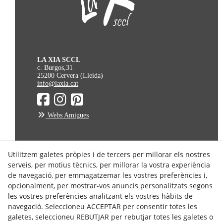
LA XIA SCCL
c. Burgos,31
25200 Cervera (Lleida)
info@laxia.cat
Webs Amigues
Avís Legal
Utilitzem galetes pròpies i de tercers per millorar els nostres
serveis, per motius tècnics, per millorar la vostra experiència
Política de Privacitat
de navegació, per emmagatzemar les vostres preferències i,
Política de Cookies
opcionalment, per mostrar-vos anuncis personalitzats segons
Condicions de Compra
les vostres preferències analitzant els vostres hàbits de
Condicions d'enviament
navegació. Seleccioneu ACCEPTAR per consentir totes les
galetes, seleccioneu REBUTJAR per rebutjar totes les galetes o
Dret de Desistiment