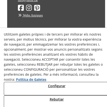
info@laxia.cat
Webs Amigues
Avís Legal
Utilitzem galetes pròpies i de tercers per millorar els nostres
serveis, per motius tècnics, per millorar la vostra experiència
Política de Privacitat
de navegació, per emmagatzemar les vostres preferències i,
Política de Cookies
opcionalment, per mostrar-vos anuncis personalitzats segons
Condicions de Compra
les vostres preferències analitzant els vostres hàbits de
Condicions d'enviament
navegació. Seleccioneu ACCEPTAR per consentir totes les
galetes, seleccioneu REBUTJAR per rebutjar totes les galetes o
Dret de Desistiment
seleccioneu CONFIGURACIÓ per personalitzar les vostres
preferències de galetes. Per a més informació, consulteu la
nostra:
Política de Galetes
Configurar
Rebutjar